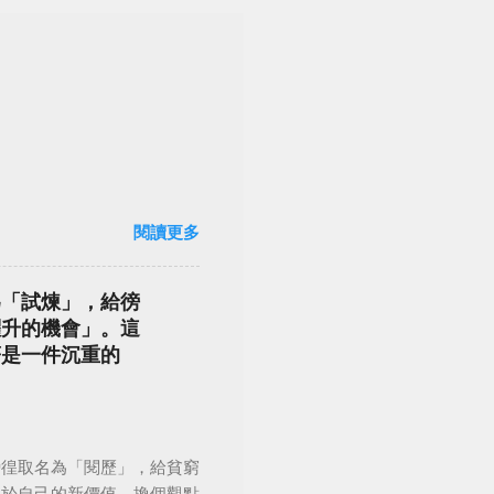
閱讀更多
為「試煉」，給徬
躍升的機會」。這
著是一件沉重的
徬徨取名為「閱歷」，給貧窮