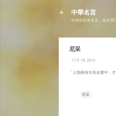
中華名言
中華與世界名言，每天潤
尼采
-
11月 18, 2013
「人類唯有生長在愛中，才
尼采
留
言