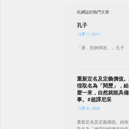
此網誌的熱門文章
孔子
-
3月 11, 2011
「過，則匆憚改。」孔子
重新定名及定義價值。
徨取名為「閱歷」，給
麼一來，自然就能具備
事。#超譯尼采
-
5月 31, 2023
重新定名及定義價值。給疾