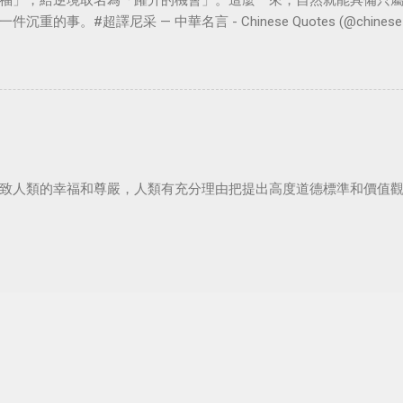
福」，給逆境取名為「躍升的機會」。這麼一來，自然就能具備只
。#超譯尼采 — 中華名言 - Chinese Quotes (@chinese_quot
致人類的幸福和尊嚴，人類有充分理由把提出高度道德標準和價值