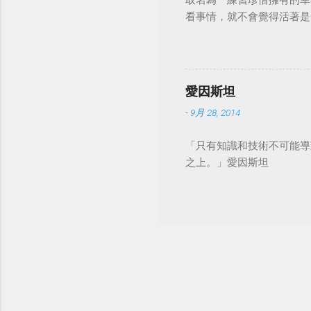
取名為「練習珍惜擁有的幸
看事情，就不會覺得活著是一件沉重的事
愛因斯坦
-
9月 28, 2014
「只有知識和技術不可能導
之上。」愛因斯坦