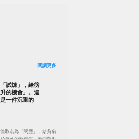
閱讀更多
為「試煉」，給徬
躍升的機會」。這
著是一件沉重的
徬徨取名為「閱歷」，給貧窮