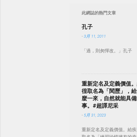
此網誌的熱門文章
孔子
-
3月 11, 2011
「過，則匆憚改。」孔子
重新定名及定義價值。
徨取名為「閱歷」，給
麼一來，自然就能具備
事。#超譯尼采
-
5月 31, 2023
重新定名及定義價值。給疾