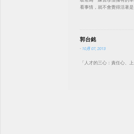
取名為「練習珍惜擁有的幸
看事情，就不會覺得活著是一件沉重的事
郭台銘
-
10月 07, 2013
「人才的三心：責任心、上