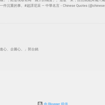
福」，給逆境取名為「躍升的機會」。這麼一來，自然就能具備只
。#超譯尼采 — 中華名言 - Chinese Quotes (@chinese_quot
進心、企圖心。」郭台銘
由 Blogger 提供