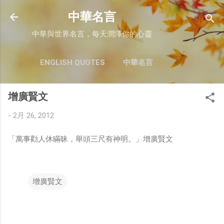
跳至主要內容
中華名言
中華與世界名言，每天潤澤你的心靈
ENGLISH QUOTES
中華名言
增廣賢文
-
2月 26, 2012
「萬事勸人休瞞昧，舉頭三尺有神明。」增廣賢文
增廣賢文
留
言