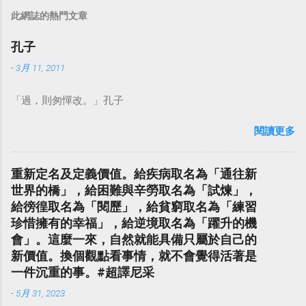
此網誌的熱門文章
孔子
-
3月 11, 2011
「過，則匆憚改。」孔子
閱讀更多
重新定名及定義價值。給疾病取名為「通往新
世界的橋」，給困難與辛勞取名為「試煉」，
給徬徨取名為「閱歷」，給貧窮取名為「練習
珍惜擁有的幸福」，給逆境取名為「躍升的機
會」。這麼一來，自然就能具備只屬於自己的
新價值。換個觀點看事情，就不會覺得活著是
一件沉重的事。#超譯尼采
-
5月 31, 2023