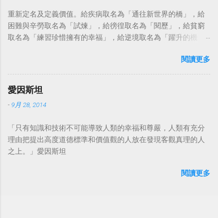
重新定名及定義價值。給疾病取名為「通往新世界的橋」，給
困難與辛勞取名為「試煉」，給徬徨取名為「閱歷」，給貧窮
取名為「練習珍惜擁有的幸福」，給逆境取名為「躍升的機
會」。這麼一來，自然就能具備只屬於自己的新價值。換個觀
閱讀更多
點看事情，就不會覺得活著是一件沉重的事。#超譯尼采 — 中
華名言 - Chinese Quotes (@chinese_quotes) May 23, 2023
愛因斯坦
-
9月 28, 2014
「只有知識和技術不可能導致人類的幸福和尊嚴，人類有充分
理由把提出高度道德標準和價值觀的人放在發現客觀真理的人
之上。」愛因斯坦
閱讀更多