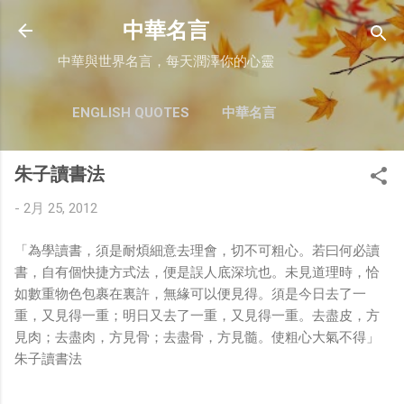
跳至主要內容
中華名言
中華與世界名言，每天潤澤你的心靈
ENGLISH QUOTES
中華名言
朱子讀書法
-
2月 25, 2012
「為學讀書，須是耐煩細意去理會，切不可粗心。若曰何必讀
書，自有個快捷方式法，便是誤人底深坑也。未見道理時，恰
如數重物色包裹在裏許，無緣可以便見得。須是今日去了一
重，又見得一重；明日又去了一重，又見得一重。去盡皮，方
見肉；去盡肉，方見骨；去盡骨，方見髓。使粗心大氣不得」
朱子讀書法