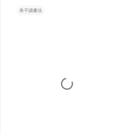
朱子讀書法
留
言