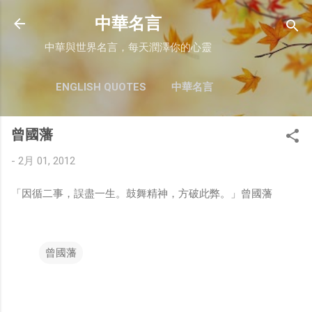
跳至主要內容
中華名言
中華與世界名言，每天潤澤你的心靈
ENGLISH QUOTES
中華名言
曾國藩
-
2月 01, 2012
「因循二事，誤盡一生。鼓舞精神，方破此弊。」曾國藩
曾國藩
留
言