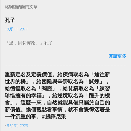
此網誌的熱門文章
孔子
-
3月 11, 2011
「過，則匆憚改。」孔子
閱讀更多
重新定名及定義價值。給疾病取名為「通往新
世界的橋」，給困難與辛勞取名為「試煉」，
給徬徨取名為「閱歷」，給貧窮取名為「練習
珍惜擁有的幸福」，給逆境取名為「躍升的機
會」。這麼一來，自然就能具備只屬於自己的
新價值。換個觀點看事情，就不會覺得活著是
一件沉重的事。#超譯尼采
-
5月 31, 2023