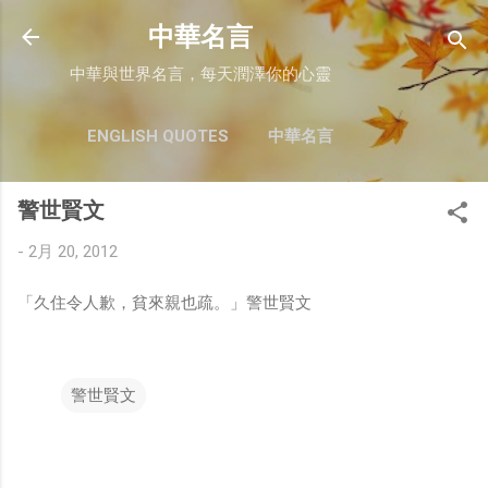
跳至主要內容
中華名言
中華與世界名言，每天潤澤你的心靈
ENGLISH QUOTES
中華名言
警世賢文
-
2月 20, 2012
「久住令人歉，貧來親也疏。」警世賢文
警世賢文
留
言