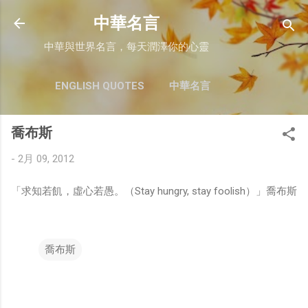
跳至主要內容
中華名言
中華與世界名言，每天潤澤你的心靈
ENGLISH QUOTES
中華名言
喬布斯
-
2月 09, 2012
「求知若飢，虛心若愚。（Stay hungry, stay foolish）」喬布斯
喬布斯
留
言