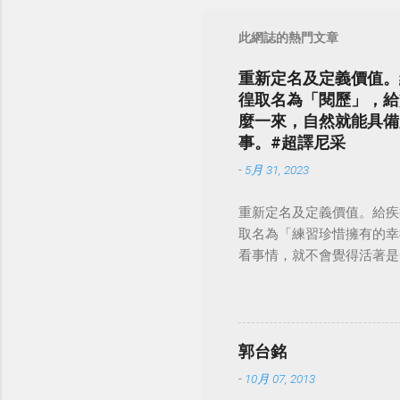
此網誌的熱門文章
重新定名及定義價值。
徨取名為「閱歷」，給
麼一來，自然就能具備
事。#超譯尼采
-
5月 31, 2023
重新定名及定義價值。給疾
取名為「練習珍惜擁有的幸
看事情，就不會覺得活著是一件沉重的事
郭台銘
-
10月 07, 2013