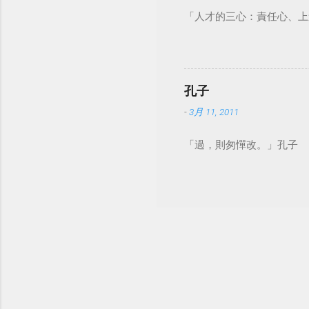
「人才的三心：責任心、上
孔子
-
3月 11, 2011
「過，則匆憚改。」孔子