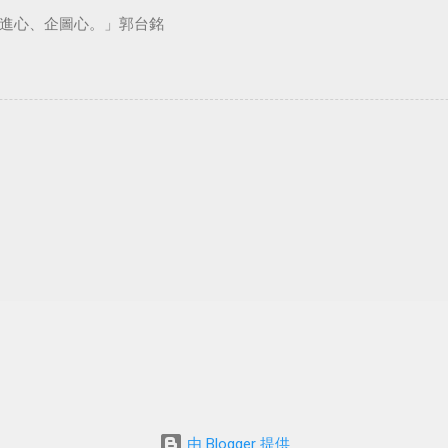
進心、企圖心。」郭台銘
由 Blogger 提供