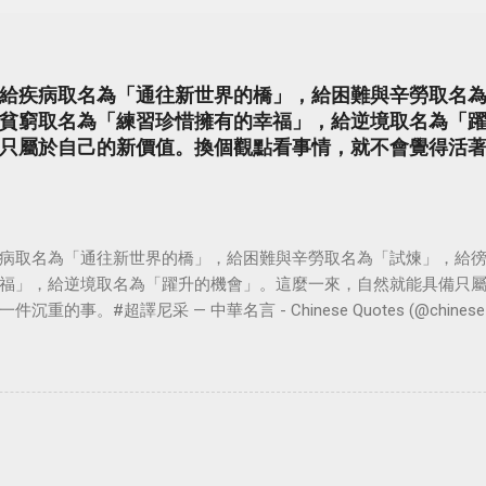
給疾病取名為「通往新世界的橋」，給困難與辛勞取名
貧窮取名為「練習珍惜擁有的幸福」，給逆境取名為「
只屬於自己的新價值。換個觀點看事情，就不會覺得活
病取名為「通往新世界的橋」，給困難與辛勞取名為「試煉」，給
福」，給逆境取名為「躍升的機會」。這麼一來，自然就能具備只
。#超譯尼采 — 中華名言 - Chinese Quotes (@chinese_quot