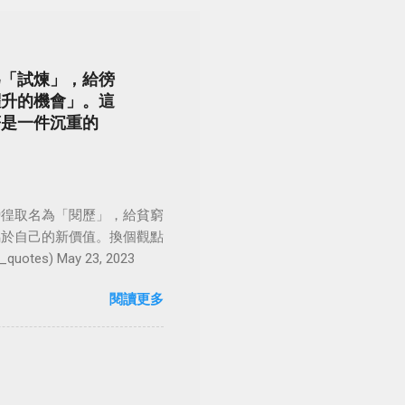
為「試煉」，給徬
躍升的機會」。這
著是一件沉重的
徬徨取名為「閱歷」，給貧窮
屬於自己的新價值。換個觀點
es) May 23, 2023
閱讀更多