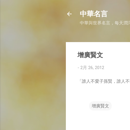
中華名言
中華與世界名言，每天潤
增廣賢文
-
2月 26, 2012
「誰人不愛子孫賢，誰人不
增廣賢文
留
言