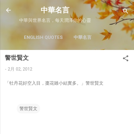
跳至主要內容
中華名言
中華與世界名言，每天潤澤你的心靈
ENGLISH QUOTES
中華名言
警世賢文
-
2月 02, 2012
「牡丹花好空入目，棗花雖小結實多。」警世賢文
警世賢文
留
言