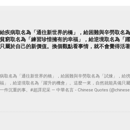
給疾病取名為「通往新世界的橋」，給困難與辛勞取名
貧窮取名為「練習珍惜擁有的幸福」，給逆境取名為「
只屬於自己的新價值。換個觀點看事情，就不會覺得活
病取名為「通往新世界的橋」，給困難與辛勞取名為「試煉」，給
福」，給逆境取名為「躍升的機會」。這麼一來，自然就能具備只
。#超譯尼采 — 中華名言 - Chinese Quotes (@chinese_quot