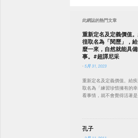
此網誌的熱門文章
重新定名及定義價值。
徨取名為「閱歷」，給
麼一來，自然就能具備
事。#超譯尼采
-
5月 31, 2023
重新定名及定義價值。給疾
取名為「練習珍惜擁有的幸
看事情，就不會覺得活著是一件沉重的事
孔子