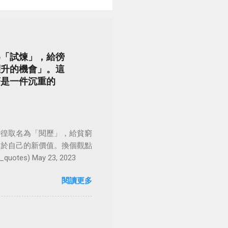
為「試煉」，給徬
躍升的機會」。這
著是一件沉重的
徬徨取名為「閱歷」，給貧窮
屬於自己的新價值。換個觀點
es) May 23, 2023
閱讀更多