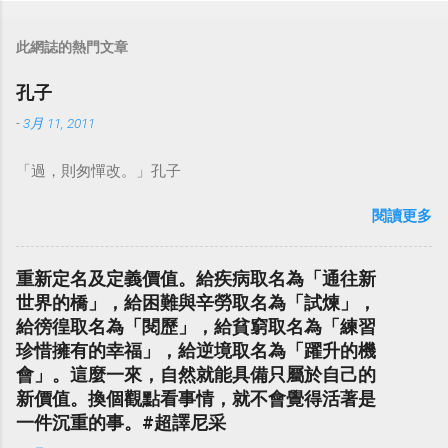
此網誌的熱門文章
孔子
-
3月 11, 2011
「過，則匆憚改。」孔子
閱讀更多
重新定名及定義價值。給疾病取名為「通往新
世界的橋」，給困難與辛勞取名為「試煉」，
給徬徨取名為「閱歷」，給貧窮取名為「練習
珍惜擁有的幸福」，給逆境取名為「躍升的機
會」。這麼一來，自然就能具備只屬於自己的
新價值。換個觀點看事情，就不會覺得活著是
一件沉重的事。#超譯尼采