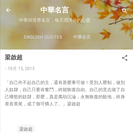
跳至主要內容
中華名言
中華與世界名言，每天潤澤你的心靈
ENGLISH QUOTES
中華名言
梁啟超
-
10月 15, 2013
「自己作不起自己的主，還有甚麼事可做！受別人壓制，做別
人奴隸，自己只要肯奮鬥，終能恢復自由。自己的意志做了自
己嗜慾的奴隸，那麼，真是萬劫沉淪，永無恢復的餘地，終身
畏首畏尾，成了個可憐人了。」梁啟超
梁啟超