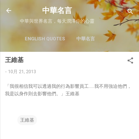
跳至主要內容
中華名言
中華與世界名言，每天潤澤你的心靈
ENGLISH QUOTES
中華名言
王維基
-
10月 21, 2013
「我很相信我可以透過我的行為影響員工……我不用強迫他們，
我是以身作則去影響他們。」王維基
王維基
留