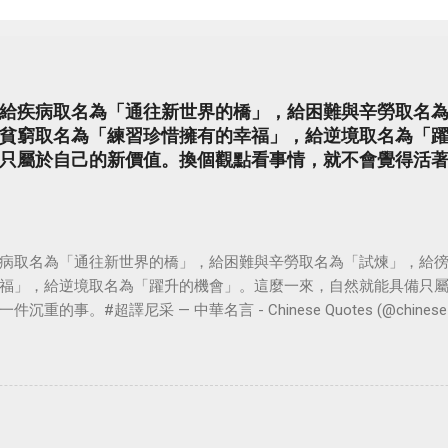
給疾病取名為「通往新世界的橋」，給困難與辛勞取名
貧窮取名為「練習珍惜擁有的幸福」，給逆境取名為「
只屬於自己的新價值。換個觀點看事情，就不會覺得活
病取名為「通往新世界的橋」，給困難與辛勞取名為「試煉」，給
福」，給逆境取名為「躍升的機會」。這麼一來，自然就能具備只
。#超譯尼采 — 中華名言 - Chinese Quotes (@chinese_quot