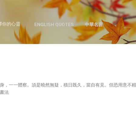
跳至主要內容
澤你的心靈
ENGLISH QUOTES
中華名言
身，一一體察。須是曉然無疑，積日既久，當自有見。但恐用意不
書法