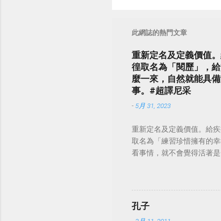
此網誌的熱門文章
重新定名及定義價值。
徨取名為「閱歷」，給
麼一來，自然就能具備
事。#超譯尼采
-
5月 31, 2023
重新定名及定義價值。給疾
取名為「練習珍惜擁有的幸
看事情，就不會覺得活著是一件沉重的事
孔子