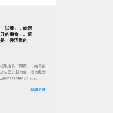
為「試煉」，給徬
躍升的機會」。這
著是一件沉重的
徬徨取名為「閱歷」，給貧窮
屬於自己的新價值。換個觀點
es) May 23, 2023
閱讀更多