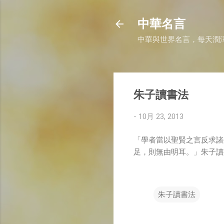
中華名言
中華與世界名言，每天潤
朱子讀書法
-
10月 23, 2013
「學者當以聖賢之言反求諸
足，則無由明耳。」朱子讀
朱子讀書法
留