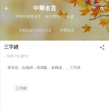
跳至主要內容
中華名言
中華與世界名言，每天潤澤你的心靈
ENGLISH QUOTES
中華名言
三字經
-
10月 15, 2013
「唐高祖，起義師；除隋亂，創國基。」三字經
三字經
留
言