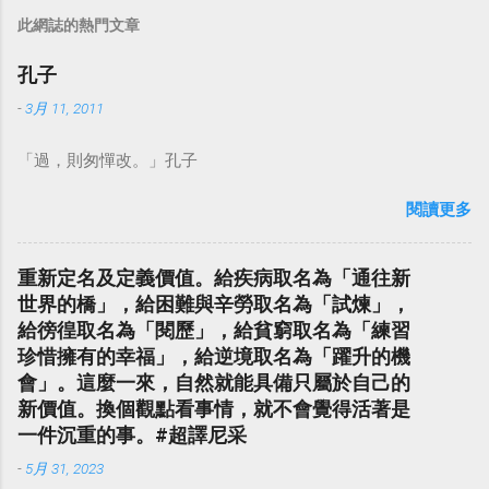
此網誌的熱門文章
孔子
-
3月 11, 2011
「過，則匆憚改。」孔子
閱讀更多
重新定名及定義價值。給疾病取名為「通往新
世界的橋」，給困難與辛勞取名為「試煉」，
給徬徨取名為「閱歷」，給貧窮取名為「練習
珍惜擁有的幸福」，給逆境取名為「躍升的機
會」。這麼一來，自然就能具備只屬於自己的
新價值。換個觀點看事情，就不會覺得活著是
一件沉重的事。#超譯尼采
-
5月 31, 2023