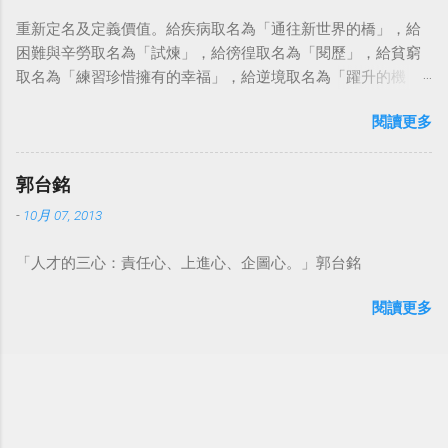
重新定名及定義價值。給疾病取名為「通往新世界的橋」，給
困難與辛勞取名為「試煉」，給徬徨取名為「閱歷」，給貧窮
取名為「練習珍惜擁有的幸福」，給逆境取名為「躍升的機
會」。這麼一來，自然就能具備只屬於自己的新價值。換個觀
閱讀更多
點看事情，就不會覺得活著是一件沉重的事。#超譯尼采 — 中
華名言 - Chinese Quotes (@chinese_quotes) May 23, 2023
郭台銘
-
10月 07, 2013
「人才的三心：責任心、上進心、企圖心。」郭台銘
閱讀更多