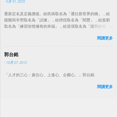
-
5月 31, 2023
重新定名及定義價值。給疾病取名為「通往新世界的橋」，給
困難與辛勞取名為「試煉」，給徬徨取名為「閱歷」，給貧窮
取名為「練習珍惜擁有的幸福」，給逆境取名為「躍升的機
會」。這麼一來，自然就能具備只屬於自己的新價值。換個觀
閱讀更多
點看事情，就不會覺得活著是一件沉重的事。#超譯尼采 — 中
華名言 - Chinese Quotes (@chinese_quotes) May 23, 2023
郭台銘
-
10月 07, 2013
「人才的三心：責任心、上進心、企圖心。」郭台銘
閱讀更多