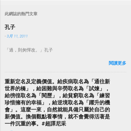
此網誌的熱門文章
孔子
-
3月 11, 2011
「過，則匆憚改。」孔子
閱讀更多
重新定名及定義價值。給疾病取名為「通往新
世界的橋」，給困難與辛勞取名為「試煉」，
給徬徨取名為「閱歷」，給貧窮取名為「練習
珍惜擁有的幸福」，給逆境取名為「躍升的機
會」。這麼一來，自然就能具備只屬於自己的
新價值。換個觀點看事情，就不會覺得活著是
一件沉重的事。#超譯尼采