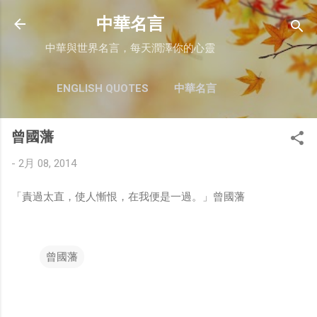
跳至主要內容
中華名言
中華與世界名言，每天潤澤你的心靈
ENGLISH QUOTES
中華名言
曾國藩
-
2月 08, 2014
「責過太直，使人慚恨，在我便是一過。」曾國藩
曾國藩
留
言