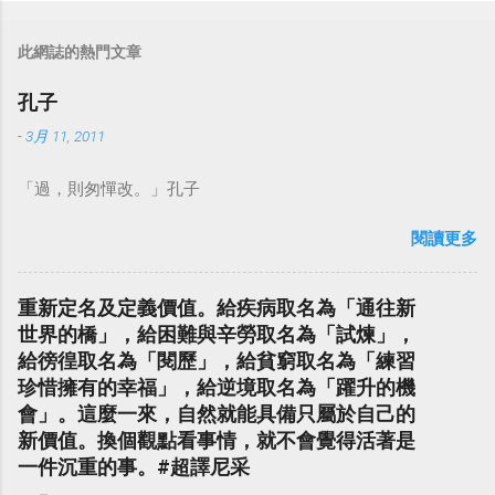
此網誌的熱門文章
孔子
-
3月 11, 2011
「過，則匆憚改。」孔子
閱讀更多
重新定名及定義價值。給疾病取名為「通往新
世界的橋」，給困難與辛勞取名為「試煉」，
給徬徨取名為「閱歷」，給貧窮取名為「練習
珍惜擁有的幸福」，給逆境取名為「躍升的機
會」。這麼一來，自然就能具備只屬於自己的
新價值。換個觀點看事情，就不會覺得活著是
一件沉重的事。#超譯尼采