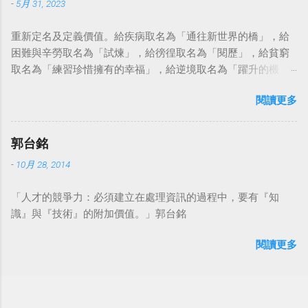
-
5月 31, 2023
重新定名及定義價值。給疾病取名為「通往新世界的橋」，給
困難與辛勞取名為「試煉」，給徬徨取名為「閱歷」，給貧窮
取名為「練習珍惜擁有的幸福」，給逆境取名為「躍升的機
會」。這麼一來，自然就能具備只屬於自己的新價值。換個觀
閱讀更多
點看事情，就不會覺得活著是一件沉重的事。#超譯尼采 — 中
華名言 - Chinese Quotes (@chinese_quotes) May 23, 2023
郭台銘
-
10月 28, 2014
「人才的競爭力：必須建立在處理資訊的過程中，要有『知
識』與『技術』的附加價值。」郭台銘
閱讀更多