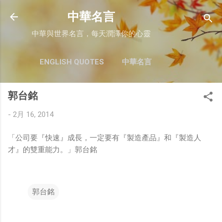
跳至主要內容
中華名言
中華與世界名言，每天潤澤你的心靈
ENGLISH QUOTES
中華名言
郭台銘
-
2月 16, 2014
「公司要『快速』成長，一定要有『製造產品』和『製造人
才』的雙重能力。」郭台銘
郭台銘
留