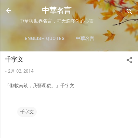
跳至主要內容
中華名言
中華與世界名言，每天潤澤你的心靈
ENGLISH QUOTES
中華名言
千字文
-
2月 02, 2014
「俶載南畝，我藝黍稷。」千字文
千字文
留
言