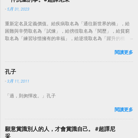
-
5月 31, 2023
重新定名及定義價值。給疾病取名為「通往新世界的橋」，給
困難與辛勞取名為「試煉」，給徬徨取名為「閱歷」，給貧窮
取名為「練習珍惜擁有的幸福」，給逆境取名為「躍升的機
會」。這麼一來，自然就能具備只屬於自己的新價值。換個觀
閱讀更多
點看事情，就不會覺得活著是一件沉重的事。#超譯尼采 — 中
華名言 - Chinese Quotes (@chinese_quotes) May 23, 2023
孔子
-
3月 11, 2011
「過，則匆憚改。」孔子
閱讀更多
願意賞識別人的人，才會賞識自己。 #超譯尼
采