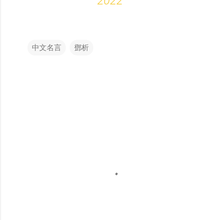
2022
中文名言
鄧析
留
言