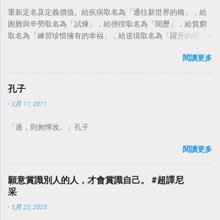
重新定名及定義價值。給疾病取名為「通往新世界的橋」，給
困難與辛勞取名為「試煉」，給徬徨取名為「閱歷」，給貧窮
取名為「練習珍惜擁有的幸福」，給逆境取名為「躍升的機
會」。這麼一來，自然就能具備只屬於自己的新價值。換個觀
閱讀更多
點看事情，就不會覺得活著是一件沉重的事。#超譯尼采 — 中
華名言 - Chinese Quotes (@chinese_quotes) May 23, 2023
孔子
-
3月 11, 2011
「過，則匆憚改。」孔子
閱讀更多
願意賞識別人的人，才會賞識自己。 #超譯尼
采
-
5月 23, 2023