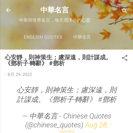
跳至主要內容
中華名言
中華與世界名言，每天潤澤你的心靈
ENGLISH QUOTES
中華名言
心安靜，則神策生；慮深遠，則計謀成。
《鄧析子‧轉辭》 #鄧析
-
8月 29, 2022
心安靜，則神策生；慮深遠，則
計謀成。《鄧析子‧轉辭》 #鄧析
— 中華名言 - Chinese Quotes
(@chinese_quotes)
Aug 28,