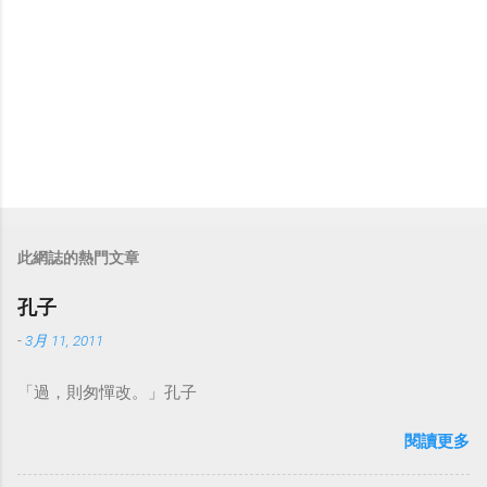
此網誌的熱門文章
孔子
-
3月 11, 2011
「過，則匆憚改。」孔子
閱讀更多