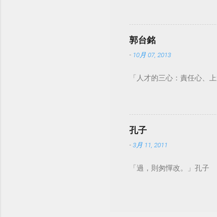
郭台銘
-
10月 07, 2013
「人才的三心：責任心、上
孔子
-
3月 11, 2011
「過，則匆憚改。」孔子