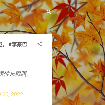
。 #李察巴
悟性來觀照。
 20, 2022