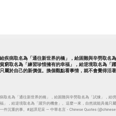
給疾病取名為「通往新世界的橋」，給困難與辛勞取名
貧窮取名為「練習珍惜擁有的幸福」，給逆境取名為「
只屬於自己的新價值。換個觀點看事情，就不會覺得活
病取名為「通往新世界的橋」，給困難與辛勞取名為「試煉」，給
福」，給逆境取名為「躍升的機會」。這麼一來，自然就能具備只
。#超譯尼采 — 中華名言 - Chinese Quotes (@chinese_quot