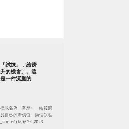
為「試煉」，給徬
躍升的機會」。這
著是一件沉重的
徬徨取名為「閱歷」，給貧窮
屬於自己的新價值。換個觀點
es) May 23, 2023