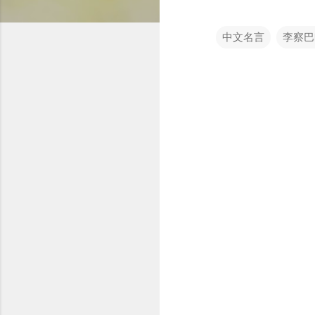
中文名言
李察巴
留
言