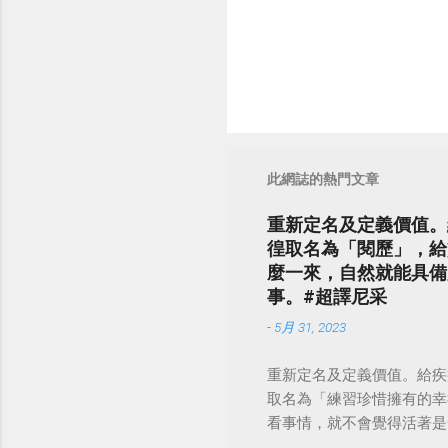
此網誌的熱門文章
重新定名及定義價值。
徨取名為「閱歷」，給
麼一來，自然就能具備
事。#超譯尼采
-
5月 31, 2023
重新定名及定義價值。給疾
取名為「練習珍惜擁有的幸
看事情，就不會覺得活著是一件沉重的事