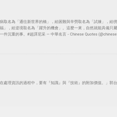
病取名為「通往新世界的橋」，給困難與辛勞取名為「試煉」，給
福」，給逆境取名為「躍升的機會」。這麼一來，自然就能具備只
。#超譯尼采 — 中華名言 - Chinese Quotes (@chinese_quot
在處理資訊的過程中，要有『知識』與『技術』的附加價值。」郭