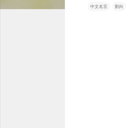
中文名言
劉向
留
言