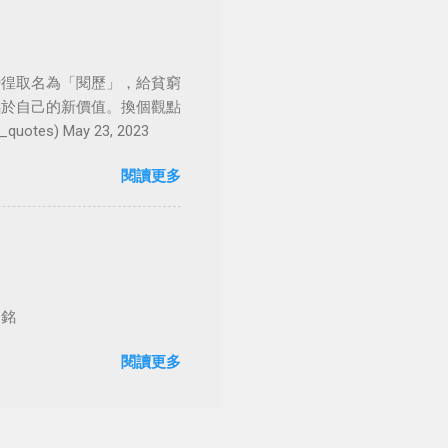
徬徨取名為「閱歷」，給貧窮
屬於自己的新價值。換個觀點
es) May 23, 2023
閱讀更多
台銘
閱讀更多