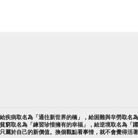
給疾病取名為「通往新世界的橋」，給困難與辛勞取名
貧窮取名為「練習珍惜擁有的幸福」，給逆境取名為「
只屬於自己的新價值。換個觀點看事情，就不會覺得活