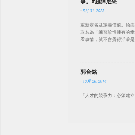
事。#超譯尼采
-
5月 31, 2023
重新定名及定義價值。給疾
取名為「練習珍惜擁有的幸
看事情，就不會覺得活著是一件沉重的事
郭台銘
-
10月 28, 2014
「人才的競爭力：必須建立