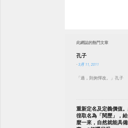
此網誌的熱門文章
孔子
-
3月 11, 2011
「過，則匆憚改。」孔子
重新定名及定義價值。
徨取名為「閱歷」，給
麼一來，自然就能具備