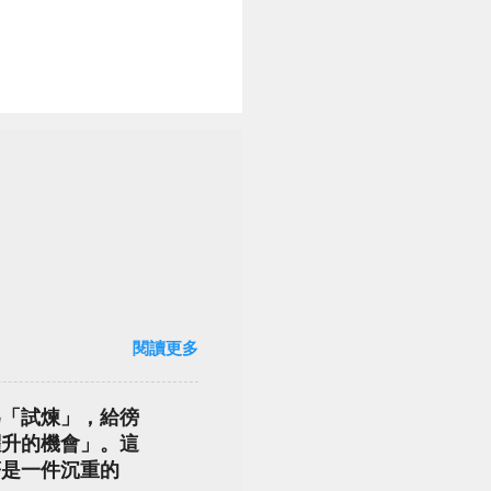
閱讀更多
為「試煉」，給徬
躍升的機會」。這
著是一件沉重的