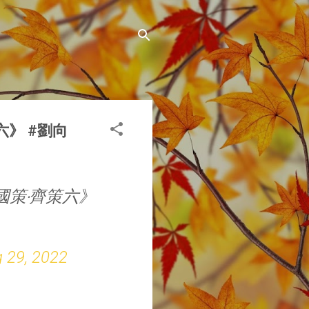
》 #劉向
策‧齊策六》
 29, 2022