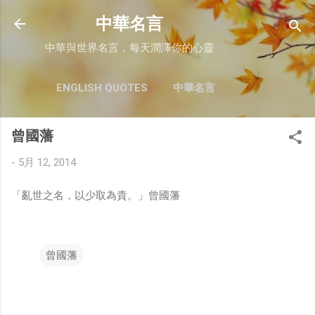
跳至主要內容
中華名言
中華與世界名言，每天潤澤你的心靈
ENGLISH QUOTES
中華名言
曾國藩
-
5月 12, 2014
「亂世之名，以少取為貴。」曾國藩
曾國藩
留
言