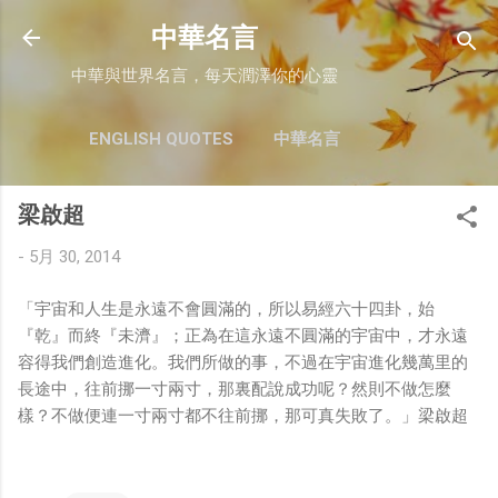
跳至主要內容
中華名言
中華與世界名言，每天潤澤你的心靈
ENGLISH QUOTES
中華名言
梁啟超
-
5月 30, 2014
「宇宙和人生是永遠不會圓滿的，所以易經六十四卦，始
『乾』而終『未濟』；正為在這永遠不圓滿的宇宙中，才永遠
容得我們創造進化。我們所做的事，不過在宇宙進化幾萬里的
長途中，往前挪一寸兩寸，那裏配說成功呢？然則不做怎麼
樣？不做便連一寸兩寸都不往前挪，那可真失敗了。」梁啟超