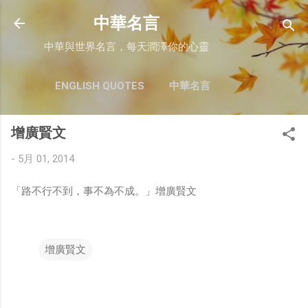
跳至主要內容
中華名言
中華與世界名言，每天潤澤你的心靈
ENGLISH QUOTES
中華名言
增廣賢文
-
5月 01, 2014
「路不行不到，事不為不成。」增廣賢文
增廣賢文
留
言