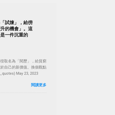
為「試煉」，給徬
躍升的機會」。這
著是一件沉重的
徬徨取名為「閱歷」，給貧窮
屬於自己的新價值。換個觀點
es) May 23, 2023
閱讀更多