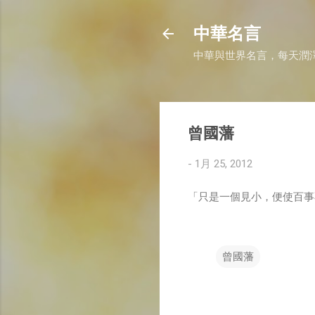
中華名言
中華與世界名言，每天潤
曾國藩
-
1月 25, 2012
「只是一個見小，便使百事
曾國藩
留
言