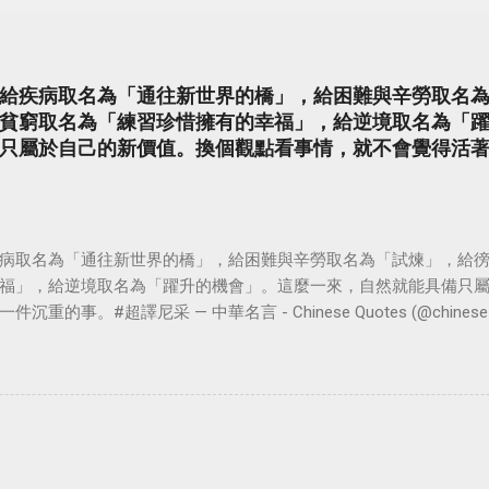
給疾病取名為「通往新世界的橋」，給困難與辛勞取名
貧窮取名為「練習珍惜擁有的幸福」，給逆境取名為「
只屬於自己的新價值。換個觀點看事情，就不會覺得活
病取名為「通往新世界的橋」，給困難與辛勞取名為「試煉」，給
福」，給逆境取名為「躍升的機會」。這麼一來，自然就能具備只
。#超譯尼采 — 中華名言 - Chinese Quotes (@chinese_quot