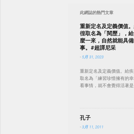
此網誌的熱門文章
重新定名及定義價值。
徨取名為「閱歷」，給
麼一來，自然就能具備
事。#超譯尼采
-
5月 31, 2023
重新定名及定義價值。給疾
取名為「練習珍惜擁有的幸
看事情，就不會覺得活著是一件沉重的事
孔子
-
3月 11, 2011