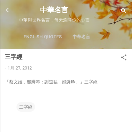
跳至主要內容
中華名言
中華與世界名言，每天潤澤你的心靈
ENGLISH QUOTES
中華名言
三字經
-
1月 27, 2012
「蔡文姬，能辨琴；謝道韞，能詠吟。」三字經
三字經
留
言