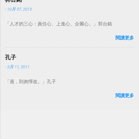
-
10月 07, 2013
「人才的三心：責任心、上進心、企圖心。」郭台銘
閱讀更多
孔子
-
3月 11, 2011
「過，則匆憚改。」孔子
閱讀更多