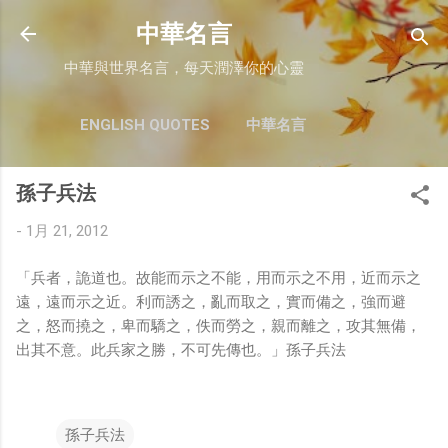
跳至主要內容
中華名言
中華與世界名言，每天潤澤你的心靈
ENGLISH QUOTES
中華名言
孫子兵法
-
1月 21, 2012
「兵者，詭道也。故能而示之不能，用而示之不用，近而示之
遠，遠而示之近。利而誘之，亂而取之，實而備之，強而避
之，怒而撓之，卑而驕之，佚而勞之，親而離之，攻其無備，
出其不意。此兵家之勝，不可先傳也。」孫子兵法
孫子兵法