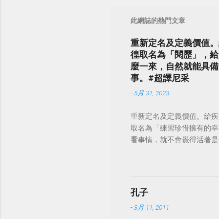
此網誌的熱門文章
重新定名及定義價值。
徨取名為「閱歷」，給
麼一來，自然就能具備
事。#超譯尼采
-
5月 31, 2023
重新定名及定義價值。給疾
取名為「練習珍惜擁有的幸
看事情，就不會覺得活著是一件沉重的事
孔子
-
3月 11, 2011