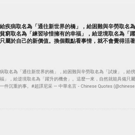
給疾病取名為「通往新世界的橋」，給困難與辛勞取名
貧窮取名為「練習珍惜擁有的幸福」，給逆境取名為「
只屬於自己的新價值。換個觀點看事情，就不會覺得活
病取名為「通往新世界的橋」，給困難與辛勞取名為「試煉」，給
福」，給逆境取名為「躍升的機會」。這麼一來，自然就能具備只
。#超譯尼采 — 中華名言 - Chinese Quotes (@chinese_quot