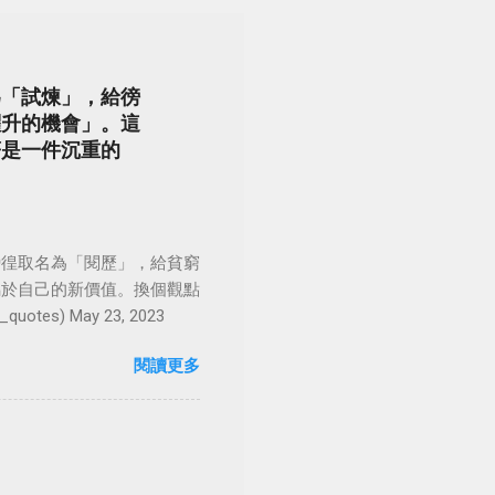
為「試煉」，給徬
躍升的機會」。這
著是一件沉重的
徬徨取名為「閱歷」，給貧窮
屬於自己的新價值。換個觀點
es) May 23, 2023
閱讀更多