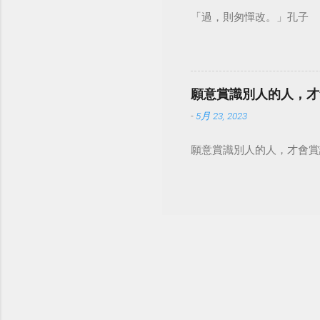
「過，則匆憚改。」孔子
願意賞識別人的人，才
-
5月 23, 2023
願意賞識別人的人，才會賞識自己。 #