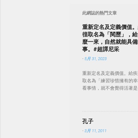
此網誌的熱門文章
重新定名及定義價值。
徨取名為「閱歷」，給
麼一來，自然就能具備
事。#超譯尼采
-
5月 31, 2023
重新定名及定義價值。給疾
取名為「練習珍惜擁有的幸
看事情，就不會覺得活著是一件沉重的事
孔子
-
3月 11, 2011