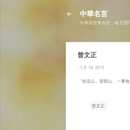
中華名言
中華與世界名言，每天潤
曾文正
-
1月 18, 2012
「坐這山，望那山，一事無
曾文正
留
言