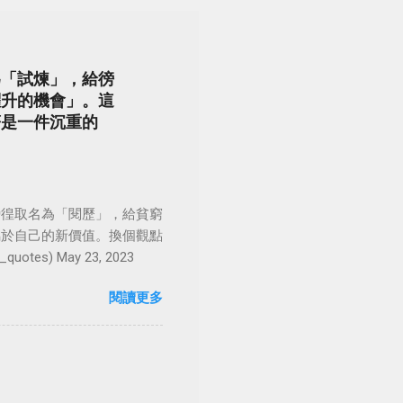
為「試煉」，給徬
躍升的機會」。這
著是一件沉重的
徬徨取名為「閱歷」，給貧窮
屬於自己的新價值。換個觀點
es) May 23, 2023
閱讀更多