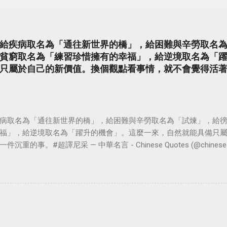
給疾病取名為「通往新世界的橋」，給困難與辛勞取名
貧窮取名為「練習珍惜擁有的幸福」，給逆境取名為「
只屬於自己的新價值。換個觀點看事情，就不會覺得活
病取名為「通往新世界的橋」，給困難與辛勞取名為「試煉」，給
福」，給逆境取名為「躍升的機會」。這麼一來，自然就能具備只
。#超譯尼采 — 中華名言 - Chinese Quotes (@chinese_quot