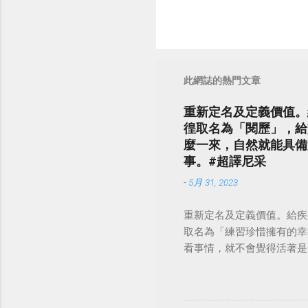
此網誌的熱門文章
重新定名及定義價值。
徨取名為「閱歷」，給
麼一來，自然就能具備
事。#超譯尼采
-
5月 31, 2023
重新定名及定義價值。給疾
取名為「練習珍惜擁有的幸
看事情，就不會覺得活著是一件沉重的事