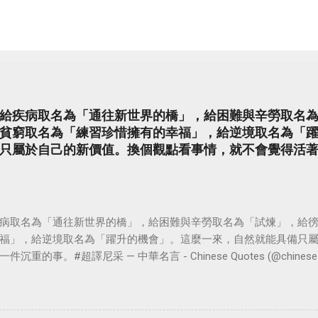
給疾病取名為「通往新世界的橋」，給困難與辛勞取名
貧窮取名為「練習珍惜擁有的幸福」，給逆境取名為「
只屬於自己的新價值。換個觀點看事情，就不會覺得活
病取名為「通往新世界的橋」，給困難與辛勞取名為「試煉」，給
福」，給逆境取名為「躍升的機會」。這麼一來，自然就能具備只
。#超譯尼采 — 中華名言 - Chinese Quotes (@chinese_quot