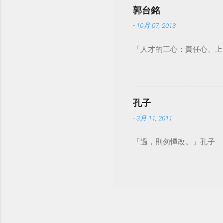
郭台銘
-
10月 07, 2013
「人才的三心：責任心、上
孔子
-
3月 11, 2011
「過，則匆憚改。」孔子