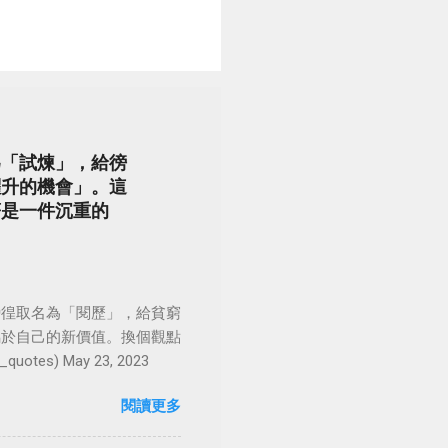
為「試煉」，給徬
躍升的機會」。這
著是一件沉重的
徬徨取名為「閱歷」，給貧窮
屬於自己的新價值。換個觀點
es) May 23, 2023
閱讀更多