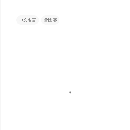
中文名言
曾國藩
留
言