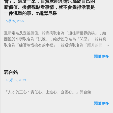
會」。這麼一來，自然就能具備只屬於自己的
新價值。換個觀點看事情，就不會覺得活著是
一件沉重的事。#超譯尼采
-
5月 31, 2023
重新定名及定義價值。給疾病取名為「通往新世界的橋」，給
困難與辛勞取名為「試煉」，給徬徨取名為「閱歷」，給貧窮
取名為「練習珍惜擁有的幸福」，給逆境取名為「躍升的機
會」。這麼一來，自然就能具備只屬於自己的新價值。換個觀
閱讀更多
點看事情，就不會覺得活著是一件沉重的事。#超譯尼采 — 中
華名言 - Chinese Quotes (@chinese_quotes) May 23, 2023
郭台銘
-
10月 07, 2013
「人才的三心：責任心、上進心、企圖心。」郭台銘
閱讀更多