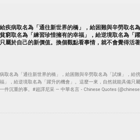
給疾病取名為「通往新世界的橋」，給困難與辛勞取名
貧窮取名為「練習珍惜擁有的幸福」，給逆境取名為「
只屬於自己的新價值。換個觀點看事情，就不會覺得活
病取名為「通往新世界的橋」，給困難與辛勞取名為「試煉」，給
福」，給逆境取名為「躍升的機會」。這麼一來，自然就能具備只
。#超譯尼采 — 中華名言 - Chinese Quotes (@chinese_quot