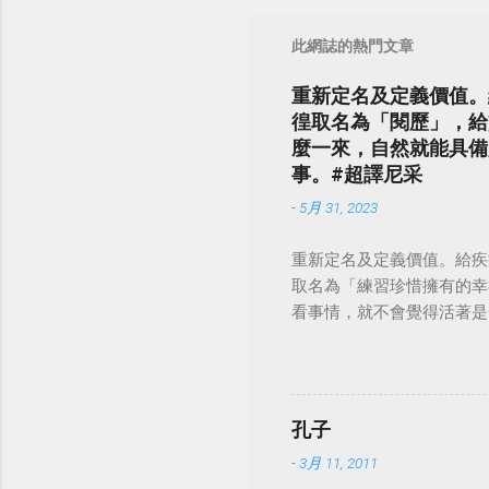
此網誌的熱門文章
重新定名及定義價值。
徨取名為「閱歷」，給
麼一來，自然就能具備
事。#超譯尼采
-
5月 31, 2023
重新定名及定義價值。給疾
取名為「練習珍惜擁有的幸
看事情，就不會覺得活著是一件沉重的事
孔子
-
3月 11, 2011