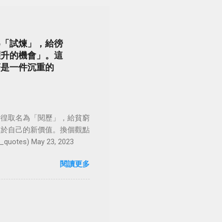
為「試煉」，給徬
躍升的機會」。這
著是一件沉重的
徬徨取名為「閱歷」，給貧窮
屬於自己的新價值。換個觀點
es) May 23, 2023
閱讀更多