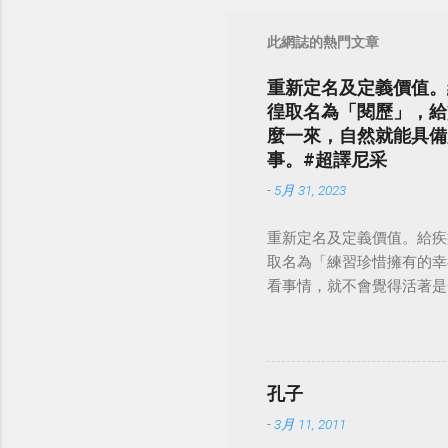
此網誌的熱門文章
重新定名及定義價值。
徨取名為「閱歷」，給
麼一來，自然就能具備
事。#超譯尼采
-
5月 31, 2023
重新定名及定義價值。給疾
取名為「練習珍惜擁有的幸
看事情，就不會覺得活著是一件沉重的事
孔子
-
3月 11, 2011