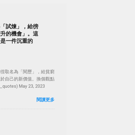
為「試煉」，給徬
躍升的機會」。這
著是一件沉重的
徬徨取名為「閱歷」，給貧窮
屬於自己的新價值。換個觀點
es) May 23, 2023
閱讀更多