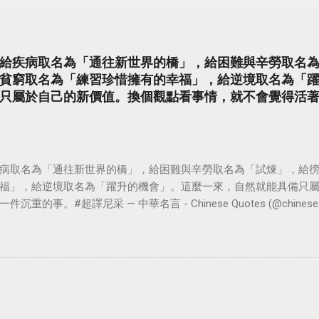
給疾病取名為「通往新世界的橋」，給困難與辛勞取名
貧窮取名為「練習珍惜擁有的幸福」，給逆境取名為「
只屬於自己的新價值。換個觀點看事情，就不會覺得活
病取名為「通往新世界的橋」，給困難與辛勞取名為「試煉」，給
福」，給逆境取名為「躍升的機會」。這麼一來，自然就能具備只
。#超譯尼采 — 中華名言 - Chinese Quotes (@chinese_quot