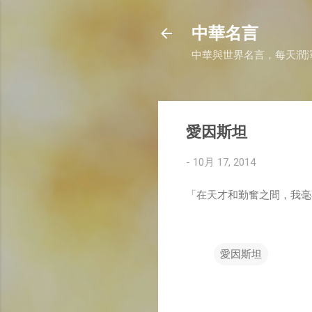
中華名言
中華與世界名言，每天潤
愛因斯坦
-
10月 17, 2014
「在天才和勤奮之間，我毫
愛因斯坦
留
言