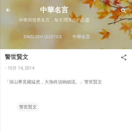
跳至主要內容
中華名言
中華與世界名言，每天潤澤你的心靈
ENGLISH QUOTES
中華名言
警世賢文
-
10月 14, 2014
「深山畢竟藏猛虎，大海終須納細流。」警世賢文
警世賢文
留
言