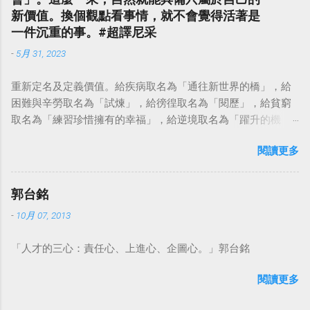
新價值。換個觀點看事情，就不會覺得活著是
一件沉重的事。#超譯尼采
-
5月 31, 2023
重新定名及定義價值。給疾病取名為「通往新世界的橋」，給
困難與辛勞取名為「試煉」，給徬徨取名為「閱歷」，給貧窮
取名為「練習珍惜擁有的幸福」，給逆境取名為「躍升的機
會」。這麼一來，自然就能具備只屬於自己的新價值。換個觀
閱讀更多
點看事情，就不會覺得活著是一件沉重的事。#超譯尼采 — 中
華名言 - Chinese Quotes (@chinese_quotes) May 23, 2023
郭台銘
-
10月 07, 2013
「人才的三心：責任心、上進心、企圖心。」郭台銘
閱讀更多