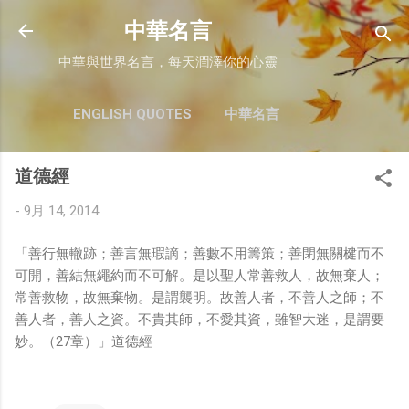
跳至主要內容
中華名言
中華與世界名言，每天潤澤你的心靈
ENGLISH QUOTES
中華名言
道德經
-
9月 14, 2014
「善行無轍跡；善言無瑕謫；善數不用籌策；善閉無關楗而不
可開，善結無繩約而不可解。是以聖人常善救人，故無棄人；
常善救物，故無棄物。是謂襲明。故善人者，不善人之師；不
善人者，善人之資。不貴其師，不愛其資，雖智大迷，是謂要
妙。（27章）」道德經