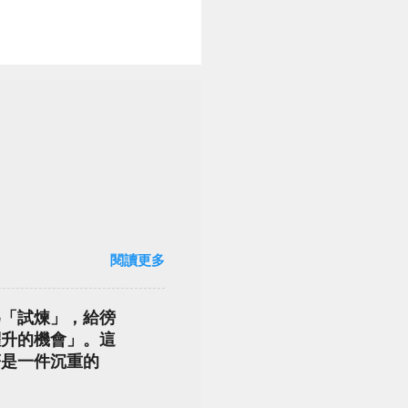
閱讀更多
為「試煉」，給徬
躍升的機會」。這
著是一件沉重的