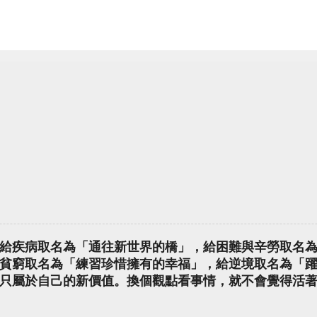
給疾病取名為「通往新世界的橋」，給困難與辛勞取名
貧窮取名為「練習珍惜擁有的幸福」，給逆境取名為「
只屬於自己的新價值。換個觀點看事情，就不會覺得活