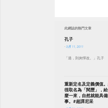
此網誌的熱門文章
孔子
-
3月 11, 2011
「過，則匆憚改。」孔子
重新定名及定義價值。
徨取名為「閱歷」，給
麼一來，自然就能具備
事。#超譯尼采