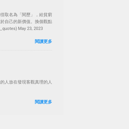
徬徨取名為「閱歷」，給貧窮
屬於自己的新價值。換個觀點
es) May 23, 2023
閱讀更多
觀的人放在發現客觀真理的人
閱讀更多