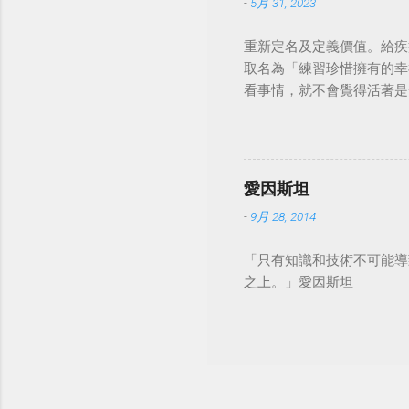
-
5月 31, 2023
重新定名及定義價值。給疾
取名為「練習珍惜擁有的幸
看事情，就不會覺得活著是一件沉重的事
愛因斯坦
-
9月 28, 2014
「只有知識和技術不可能導
之上。」愛因斯坦