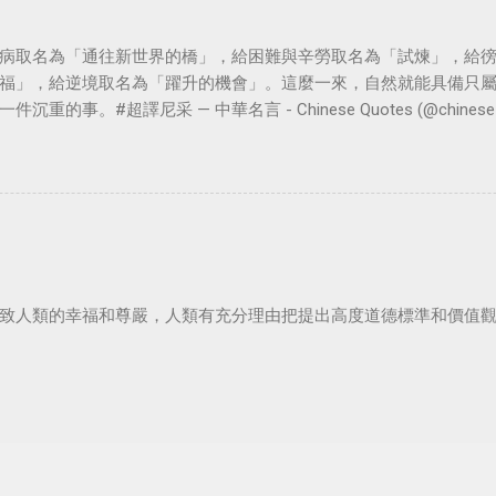
病取名為「通往新世界的橋」，給困難與辛勞取名為「試煉」，給
福」，給逆境取名為「躍升的機會」。這麼一來，自然就能具備只
。#超譯尼采 — 中華名言 - Chinese Quotes (@chinese_quot
致人類的幸福和尊嚴，人類有充分理由把提出高度道德標準和價值