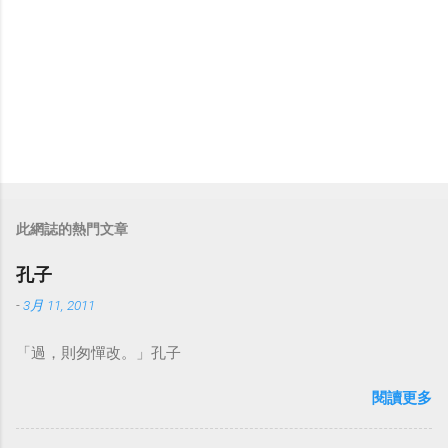
此網誌的熱門文章
孔子
-
3月 11, 2011
「過，則匆憚改。」孔子
閱讀更多