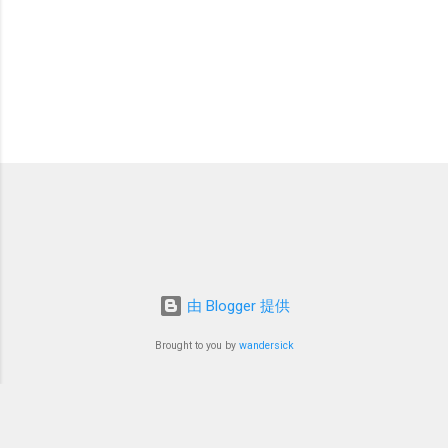
由 Blogger 提供
Brought to you by
wandersick