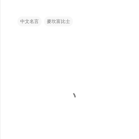
中文名言
麥坎富比士
留
言