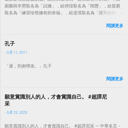
困難與辛勞取名為「試煉」，給徬徨取名為「閱歷」，給貧窮
取名為「練習珍惜擁有的幸福」，給逆境取名為「躍升的機
會」。這麼一來，自然就能具備只屬於自己的新價值。換個觀
閱讀更多
點看事情，就不會覺得活著是一件沉重的事。#超譯尼采 — 中
華名言 - Chinese Quotes (@chinese_quotes) May 23, 2023
孔子
-
3月 11, 2011
「過，則匆憚改。」孔子
閱讀更多
願意賞識別人的人，才會賞識自己。 #超譯尼
采
-
5月 23, 2023
願意賞識別人的人，才會賞識自己。 #超譯尼采 — 中華名言 -