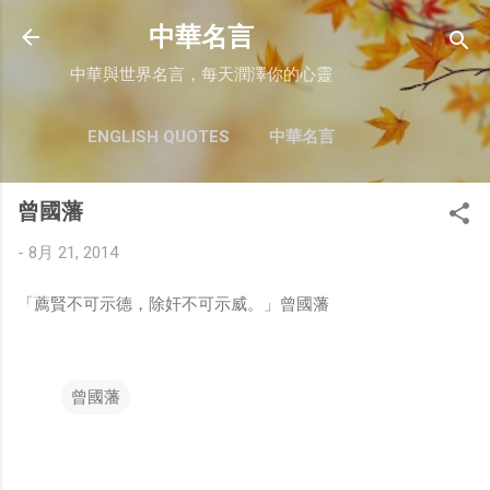
跳至主要內容
中華名言
中華與世界名言，每天潤澤你的心靈
ENGLISH QUOTES
中華名言
曾國藩
-
8月 21, 2014
「薦賢不可示德，除奸不可示威。」曾國藩
曾國藩
留
言