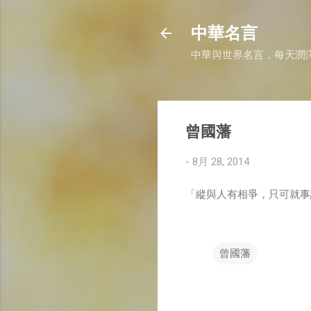
中華名言
中華與世界名言，每天潤
曾國藩
-
8月 28, 2014
「縱與人有相爭，只可就事
曾國藩
留
言