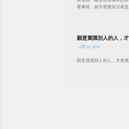
取名為「練習珍惜擁有的幸
看事情，就不會覺得活著是一件沉重的事
願意賞識別人的人，才
-
5月 23, 2023
願意賞識別人的人，才會賞識自己。 #