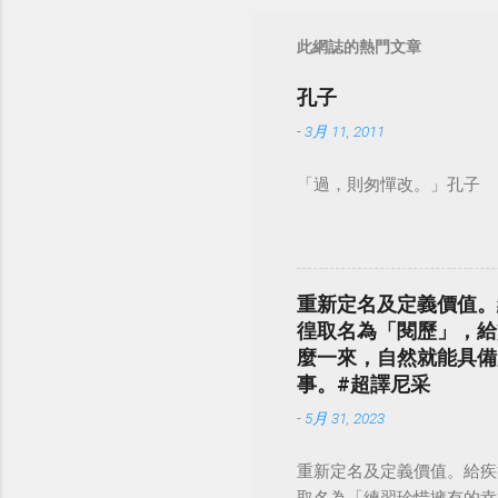
此網誌的熱門文章
孔子
-
3月 11, 2011
「過，則匆憚改。」孔子
重新定名及定義價值。
徨取名為「閱歷」，給
麼一來，自然就能具備
事。#超譯尼采
-
5月 31, 2023
重新定名及定義價值。給疾