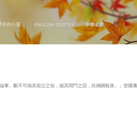
跳至主要內容
澤你的心靈
ENGLISH QUOTES
中華名言
論事。斷不可揭其祖父之短，揚其閨門之惡，此禍關殺身。」曾國