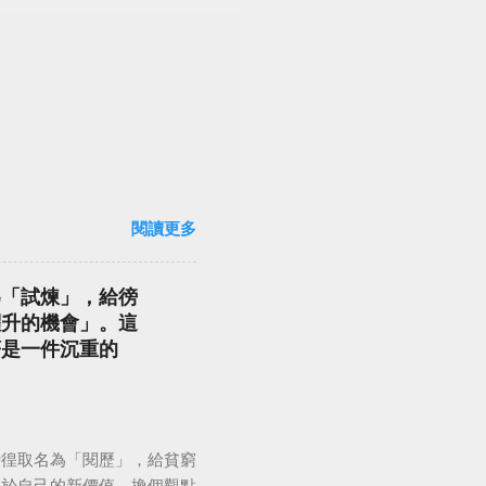
閱讀更多
為「試煉」，給徬
躍升的機會」。這
著是一件沉重的
徬徨取名為「閱歷」，給貧窮