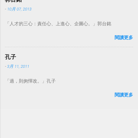
-
10月 07, 2013
「人才的三心：責任心、上進心、企圖心。」郭台銘
閱讀更多
孔子
-
3月 11, 2011
「過，則匆憚改。」孔子
閱讀更多