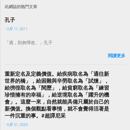
此網誌的熱門文章
孔子
-
3月 11, 2011
「過，則匆憚改。」孔子
閱讀更多
重新定名及定義價值。給疾病取名為「通往新
世界的橋」，給困難與辛勞取名為「試煉」，
給徬徨取名為「閱歷」，給貧窮取名為「練習
珍惜擁有的幸福」，給逆境取名為「躍升的機
會」。這麼一來，自然就能具備只屬於自己的
新價值。換個觀點看事情，就不會覺得活著是
一件沉重的事。#超譯尼采
-
5月 31, 2023