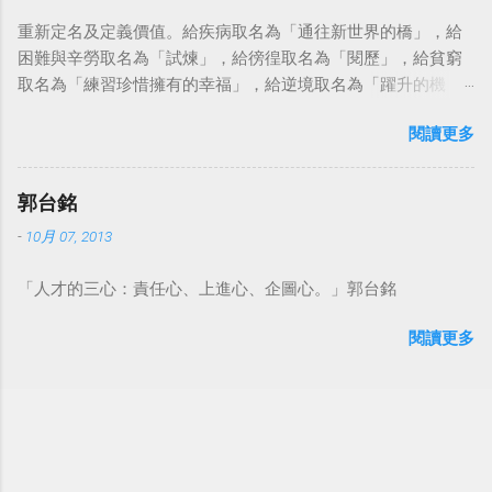
重新定名及定義價值。給疾病取名為「通往新世界的橋」，給
困難與辛勞取名為「試煉」，給徬徨取名為「閱歷」，給貧窮
取名為「練習珍惜擁有的幸福」，給逆境取名為「躍升的機
會」。這麼一來，自然就能具備只屬於自己的新價值。換個觀
閱讀更多
點看事情，就不會覺得活著是一件沉重的事。#超譯尼采 — 中
華名言 - Chinese Quotes (@chinese_quotes) May 23, 2023
郭台銘
-
10月 07, 2013
「人才的三心：責任心、上進心、企圖心。」郭台銘
閱讀更多