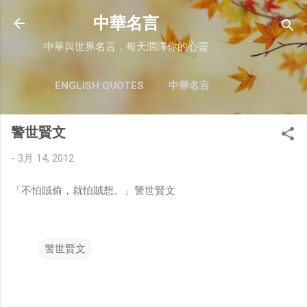
跳至主要內容
中華名言
中華與世界名言，每天潤澤你的心靈
ENGLISH QUOTES
中華名言
警世賢文
-
3月 14, 2012
「不怕賊偷，就怕賊想。」警世賢文
警世賢文
留
言