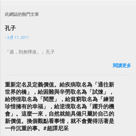
此網誌的熱門文章
孔子
-
3月 11, 2011
「過，則匆憚改。」孔子
閱讀更多
重新定名及定義價值。給疾病取名為「通往新
世界的橋」，給困難與辛勞取名為「試煉」，
給徬徨取名為「閱歷」，給貧窮取名為「練習
珍惜擁有的幸福」，給逆境取名為「躍升的機
會」。這麼一來，自然就能具備只屬於自己的
新價值。換個觀點看事情，就不會覺得活著是
一件沉重的事。#超譯尼采