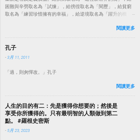
困難與辛勞取名為「試煉」，給徬徨取名為「閱歷」，給貧窮
取名為「練習珍惜擁有的幸福」，給逆境取名為「躍升的機
會」。這麼一來，自然就能具備只屬於自己的新價值。換個觀
閱讀更多
點看事情，就不會覺得活著是一件沉重的事。#超譯尼采 — 中
華名言 - Chinese Quotes (@chinese_quotes) May 23, 2023
孔子
-
3月 11, 2011
「過，則匆憚改。」孔子
閱讀更多
人生的目的有二：先是獲得你想要的；然後是
享受你所獲得的。只有最明智的人類做到第二
點。 #羅根史密斯
-
5月 23, 2023