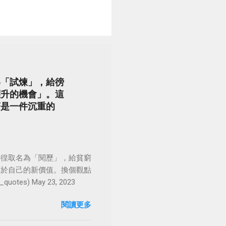
為「試煉」，給徬
躍升的機會」。這
著是一件沉重的
徬徨取名為「閱歷」，給貧窮
屬於自己的新價值。換個觀點
es) May 23, 2023
閱讀更多