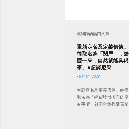
此網誌的熱門文章
重新定名及定義價值。
徨取名為「閱歷」，給
麼一來，自然就能具備
事。#超譯尼采
-
5月 31, 2023
重新定名及定義價值。給疾
取名為「練習珍惜擁有的幸
看事情，就不會覺得活著是一件沉重的事