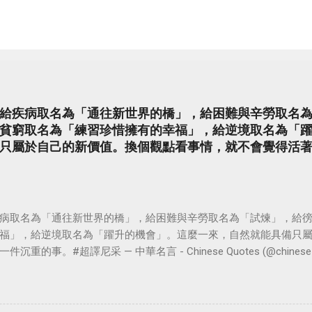
給疾病取名為「通往新世界的橋」，給困難與辛勞取名
貧窮取名為「練習珍惜擁有的幸福」，給逆境取名為「
只屬於自己的新價值。換個觀點看事情，就不會覺得活
病取名為「通往新世界的橋」，給困難與辛勞取名為「試煉」，給
福」，給逆境取名為「躍升的機會」。這麼一來，自然就能具備只
。#超譯尼采 — 中華名言 - Chinese Quotes (@chinese_quot