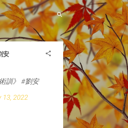
劉安
術訓》 #劉安
 13, 2022